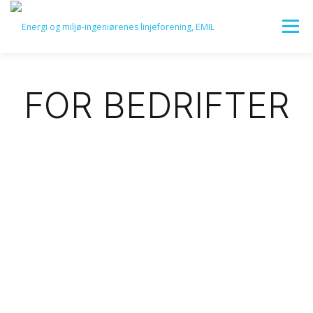
Meny
HJEM
OM EMIL
FOR EMIL-STUDENTEN
FOR BEDRIFTER
FOR BEDRIFTER
KARRIERE
KOMITEER
LOGG INN