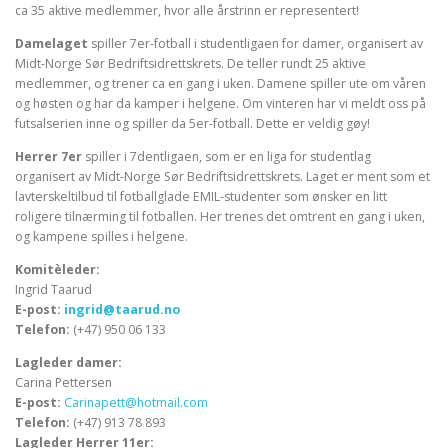
ca 35 aktive medlemmer, hvor alle årstrinn er representert!
Damelaget
spiller 7er-fotball i studentligaen for damer, organisert av
Midt-Norge Sør Bedriftsidrettskrets. De teller rundt 25 aktive
medlemmer, og trener ca en gang i uken. Damene spiller ute om våren
og høsten og har da kamper i helgene. Om vinteren har vi meldt oss på
futsalserien inne og spiller da 5er-fotball. Dette er veldig gøy!
Herrer 7er
spiller i 7dentligaen, som er en liga for studentlag
organisert av Midt-Norge Sør Bedriftsidrettskrets. Laget er ment som et
lavterskeltilbud til fotballglade EMIL-studenter som ønsker en litt
roligere tilnærming til fotballen. Her trenes det omtrent en gang i uken,
og kampene spilles i helgene.
Komitèleder:
Ingrid Taarud
E-post:
ingrid@taarud.no
Telefon:
(+47) 950 06 133
Lagleder damer:
Carina Pettersen
E-post:
Carinapett@hotmail.com
Telefon:
(+47) 913 78 893
Lagleder Herrer 11er: