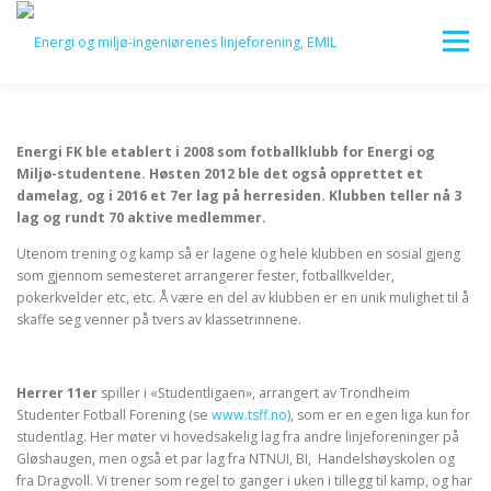
Gå
til
Meny
innhold
HJEM
OM EMIL
FOR EMIL-STUDENTEN
Energi FK ble etablert i 2008 som fotballklubb for Energi og
Miljø-studentene. Høsten 2012 ble det også opprettet et
damelag, og i 2016 et 7er lag på herresiden. Klubben teller nå 3
FOR BEDRIFTER
KARRIERE
KOMITEER
lag og rundt 70 aktive medlemmer.
Utenom trening og kamp så er lagene og hele klubben en sosial gjeng
som gjennom semesteret arrangerer fester, fotballkvelder,
LOGG INN
pokerkvelder etc, etc. Å være en del av klubben er en unik mulighet til å
skaffe seg venner på tvers av klassetrinnene.
Herrer 11er
spiller i «Studentligaen», arrangert av Trondheim
Studenter Fotball Forening (se
www.tsff.no
), som er en egen liga kun for
studentlag. Her møter vi hovedsakelig lag fra andre linjeforeninger på
Gløshaugen, men også et par lag fra NTNUI, BI, Handelshøyskolen og
fra Dragvoll. Vi trener som regel to ganger i uken i tillegg til kamp, og har